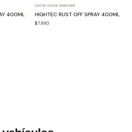
23074­-0004-­99
|
ROWE
RAY 400ML
HIGHTEC RUST OFF SPRAY 400ML
$7.990