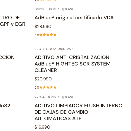
65328-0100-99
|
ROWE
ILTRO DE
AdBlue® original certificado VDA
 GPF y EGR
$28.990
5.0
22017-0002-99
|
ROWE
ECCION
ADITIVO ANTI CRISTALIZACION
AdBlue® HIGHTEC SCR SYSTEM
CLEANER
$20.990
5.0
22014-0002-99
|
ROWE
MoS2
ADITIVO LIMPIADOR FLUSH INTERNO
DE CAJAS DE CAMBIO
AUTOMÁTICAS ATF
$16.990