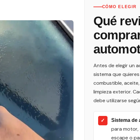
CÓMO ELEGIR
Qué rev
comprar
automot
Antes de elegir un a
sistema que quieres 
combustible, aceite,
limpieza exterior. C
debe utilizarse según
✓
Sistema de 
para motor, 
escape o par