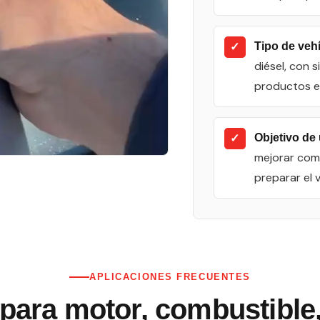
✓
Tipo de veh
diésel, con 
productos e
✓
Objetivo de
mejorar comb
preparar el 
APLICACIONES FRECUENTES
 para motor, combustible,