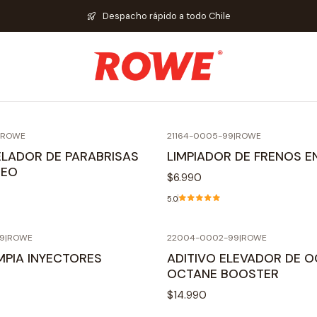
Inicio
Aditivos y mantención
Despacho rápido a todo Chile
Aditivos y mantención
e en óptimas condiciones tu auto con nuestros aditivos. M
ROWE
21164-0005-99
|
ROWE
LADOR DE PARABRISAS
LIMPIADOR DE FRENOS 
NEO
$6.990
5.0
9
|
ROWE
22004-0002-99
|
ROWE
IMPIA INYECTORES
ADITIVO ELEVADOR DE 
OCTANE BOOSTER
$14.990