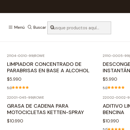
Menú
Buscar
Mantén siempr
21104-0010-99
|
ROWE
21110-0005-99
|
LIMPIADOR CONCENTRADO DE
DESCONGE
PARABRISAS EN BASE A ALCOHOL
INSTANTÁ
$5.990
$5.990
5.0
5.0
22001-045-99
|
ROWE
22002-0002-9
GRASA DE CADENA PARA
ADITIVO L
MOTOCICLETAS KETTEN-SPRAY
BENCINA
$10.990
$10.990
5.0