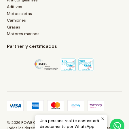
Anticongelantes
Aditivos
Motocicletas
Camiones
Grasas
Motores marinos
Partner y certificados
Una persona real te contestará
2026 ROWE Chile.
directamente por WhatsApp
Todos los derechos reservados.
Desarrollado por Jumpseller
.