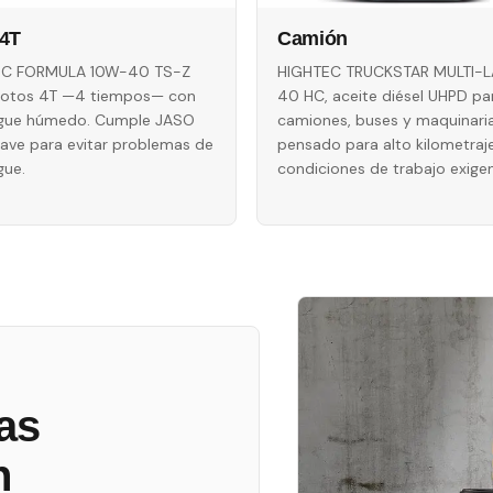
4T
Camión
EC FORMULA 10W-40 TS-Z
HIGHTEC TRUCKSTAR MULTI-L
otos 4T —4 tiempos— con
40 HC, aceite diésel UHPD pa
gue húmedo. Cumple JASO
camiones, buses y maquinaria
lave para evitar problemas de
pensado para alto kilometraj
ue.
condiciones de trabajo exigen
as
n