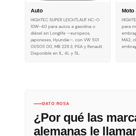
Auto
Moto 
HIGHTEC SUPER LEICHTLAUF HC-O
HIGHT
10W-40 para autos a gasolina o
para m
diésel sin Longlife —europeos,
embra
japoneses, Hyundai—, con VW 501
MA2, c
01/505 00, MB 229.3, PSA y Renault.
embrag
Disponible en 1L, 4L y 5L.
DATO ROSA
¿Por qué las marc
alemanas le llama