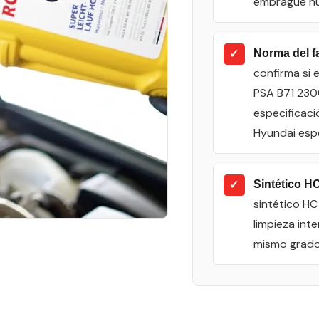
embrague h
✓
Norma del f
confirma si 
PSA B71 230
especificaci
Hyundai esp
✓
Sintético HC
sintético HC
limpieza int
mismo grado