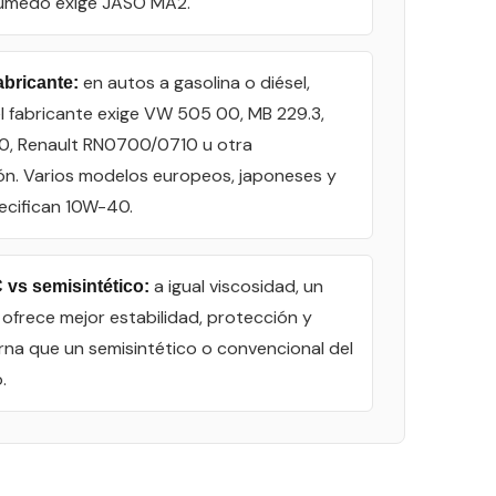
úmedo exige JASO MA2.
en autos a gasolina o diésel,
abricante:
el fabricante exige VW 505 00, MB 229.3,
0, Renault RN0700/0710 u otra
ón. Varios modelos europeos, japoneses y
ecifican 10W-40.
a igual viscosidad, un
 vs semisintético:
 ofrece mejor estabilidad, protección y
erna que un semisintético o convencional del
.