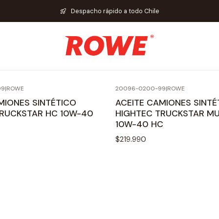
Inicio
Aceite para Motor de Auto
Aceite 10W-40
Despacho rápido a todo Chile
Aceite 10W-40
99
|
ROWE
20096-0200-99
|
ROWE
MIONES SINTÉTICO
ACEITE CAMIONES SINTÉ
TRUCKSTAR HC 10W-40
HIGHTEC TRUCKSTAR MU
10W-40 HC
$219.990