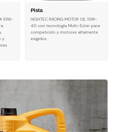
Pista
A 10W-
HIGHTEC RACING MOTOR OIL 10W-
ra
40 con tecnología Multi-Ester para
,
competición y motores altamente
e y
exigidos.
tes.