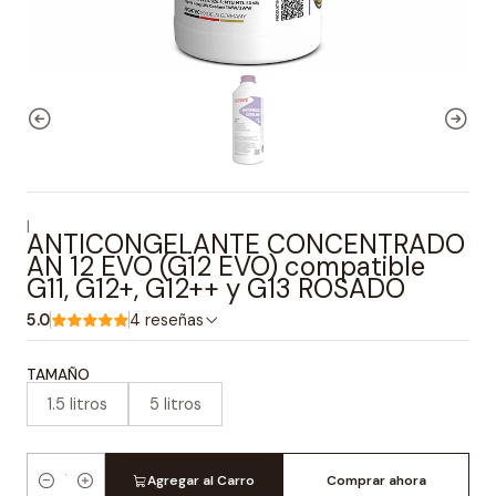
|
ANTICONGELANTE CONCENTRADO
AN 12 EVO (G12 EVO) compatible
G11, G12+, G12++ y G13 ROSADO
5.0
4 reseñas
TAMAÑO
1.5 litros
5 litros
Agregar al Carro
Comprar ahora
Cantidad