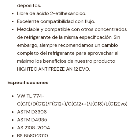
depósitos.
Libre de ácido 2-etilhexanoico.
Excelente compatibilidad con flujo.
Mezclable y compatible con otros concentrados
de refrigerante de la misma especificación. Sin
embargo, siempre recomendamos un cambio
completo del refrigerante para aprovechar al
máximo los beneficios de nuestro producto
HIGHTEC ANTIFREEZE AN 12 EVO.
Especificaciones
VW TL 774-
C(G11)/D(G12)/F(G12+)/G(G12++)/J(G13)/L(G12Evo)
ASTM D3306
ASTM D4985
AS 2108-2004
BS 6580:2010