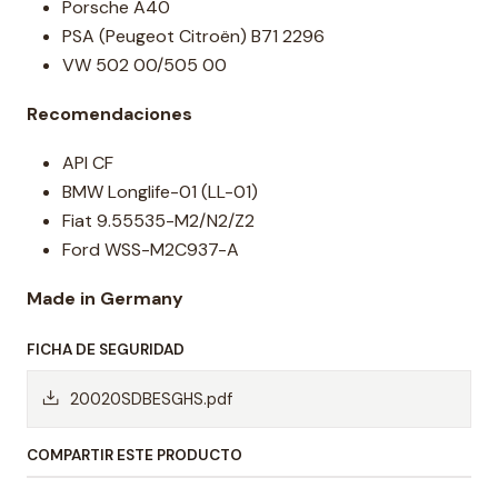
Porsche A40
PSA (Peugeot Citroën) B71 2296
VW 502 00/505 00
Recomendaciones
API CF
BMW Longlife-01 (LL-01)
Fiat 9.55535-M2/N2/Z2
Ford WSS-M2C937-A
Made in Germany
FICHA DE SEGURIDAD
20020SDBESGHS.pdf
COMPARTIR ESTE PRODUCTO