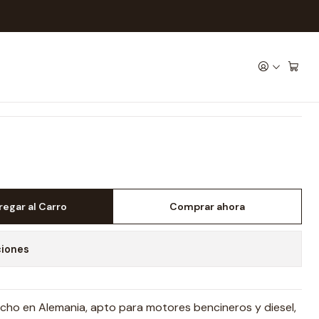
T ASIA 5W-30
R HIGHTEC SYNT ASIA 5W-
regar al Carro
Comprar ahora
ciones
cho en Alemania, apto para motores bencineros y diesel,