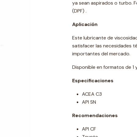
ya sean aspirados o turbo. F
(DPF) .
Aplicación
Este lubricante de viscosid
satisfacer las necesidades t
importantes del mercado.
Disponible en formatos de 1 y 
Especificaciones
ACEA C3
API SN
Recomendaciones
API CF
Toyota