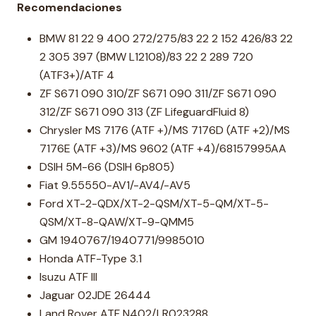
Recomendaciones
BMW 81 22 9 400 272/275/83 22 2 152 426/83 22
2 305 397 (BMW L12108)/83 22 2 289 720
(ATF3+)/ATF 4
ZF S671 090 310/ZF S671 090 311/ZF S671 090
312/ZF S671 090 313 (ZF LifeguardFluid 8)
Chrysler MS 7176 (ATF +)/MS 7176D (ATF +2)/MS
7176E (ATF +3)/MS 9602 (ATF +4)/68157995AA
DSIH 5M-66 (DSIH 6p805)
Fiat 9.55550-AV1/-AV4/-AV5
Ford XT-2-QDX/XT-2-QSM/XT-5-QM/XT-5-
QSM/XT-8-QAW/XT-9-QMM5
GM 1940767/1940771/9985010
Honda ATF-Type 3.1
Isuzu ATF III
Jaguar 02JDE 26444
Land Rover ATF N402/LR023288