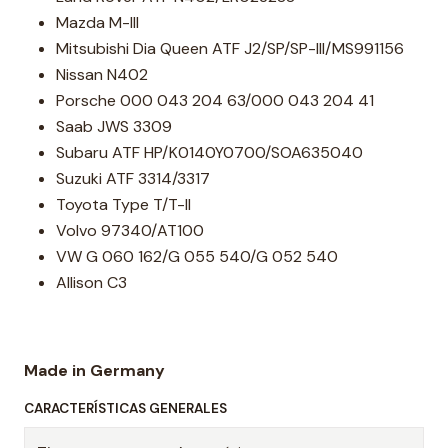
Mazda M-III
Mitsubishi Dia Queen ATF J2/SP/SP-III/MS991156
Nissan N402
Porsche 000 043 204 63/000 043 204 41
Saab JWS 3309
Subaru ATF HP/K0140Y0700/SOA635040
Suzuki ATF 3314/3317
Toyota Type T/T-II
Volvo 97340/AT100
VW G 060 162/G 055 540/G 052 540
Allison C3
Made in Germany
CARACTERÍSTICAS GENERALES